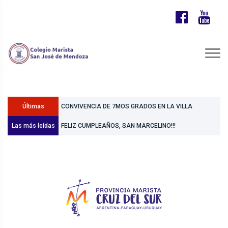
CONVIVENCIA DE 7MOS GRADOS EN LA VILLA
Últimas
MARISTA
DIA DE LOS JARDINES INFANTES Y DE LA MAESTRA
Las más leídas
Noticias
SECUNDARIA | PROYECTO SOLIDARIO
JARDINERA.