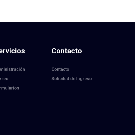
ervicios
Contacto
ministración
Contacto
rreo
Solicitud de Ingreso
rmularios