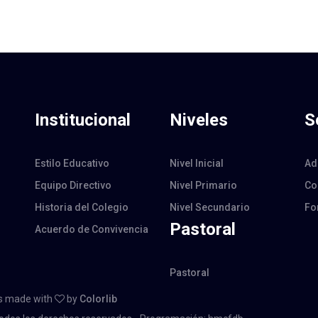
Institucional
Niveles
S
Estilo Educativo
Nivel Inicial
Ad
Equipo Directivo
Nivel Primario
Co
Historia del Colegio
Nivel Secundario
Fo
Pastoral
Acuerdo de Convivencia
Pastoral
 is made with
by
Colorlib